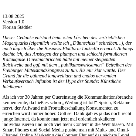
13.08.2025
Version 1.0
Florian Städtler
Dieser Gedanke entstand beim x-ten Löschen des vertrieblichen
Magerquarks (eigentlich wollte ich „Dünnschiss“ schreiben…), der
mich täglich über die Business-Plattform LinkedIn erreicht. Anfangs
dachte ich, das Ansteigen der plumpen und schlecht formulierten
Kaltakquise-Direktnachrichten hätte mit meiner steigenden
Reichweite und ggf. mit dem „publikumswirksamen“ Betreiben des
Freiburger Mittelstandskongress zu tun. Bis mir klar wurde: Der
Grund für die gähnend langweiligen und endlos nervenden
Verkaufsversuch-Inflation ist der Hype der Stunde: Künstliche
Intelligenz.
Als ich vor 30 Jahren per Quereinstieg die Kommunikationsbranche
kennenlernte, da hieß es schon „Werbung ist tot!“ Sprich, Reklame
nervt, der Aufwand mit Frontalbeschallung Konsumenten zu
erreichen wird immer höher. Gott sei Dank gab es ja das noch recht
junge Internet, da konnte man jetzt mal ordentlich skalieren,
individualisieren und noch viel mehr Content in die Welt blasen. Mit
Smart Phones und Social Media pushte man mit Multi- und Omni-
Channel Online-Marketing die Content-Flut auf das nächste Level.