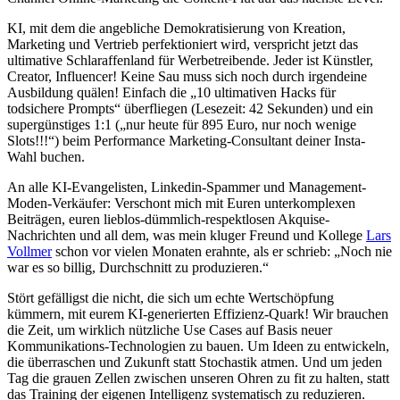
KI, mit dem die angebliche Demokratisierung von Kreation,
Marketing und Vertrieb perfektioniert wird, verspricht jetzt das
ultimative Schlaraffenland für Werbetreibende. Jeder ist Künstler,
Creator, Influencer! Keine Sau muss sich noch durch irgendeine
Ausbildung quälen! Einfach die „10 ultimativen Hacks für
todsichere Prompts“ überfliegen (Lesezeit: 42 Sekunden) und ein
supergünstiges 1:1 („nur heute für 895 Euro, nur noch wenige
Slots!!!“) beim Performance Marketing-Consultant deiner Insta-
Wahl buchen.
An alle KI-Evangelisten, Linkedin-Spammer und Management-
Moden-Verkäufer: Verschont mich mit Euren unterkomplexen
Beiträgen, euren lieblos-dümmlich-respektlosen Akquise-
Nachrichten und all dem, was mein kluger Freund und Kollege
Lars
Vollmer
schon vor vielen Monaten erahnte, als er schrieb: „Noch nie
war es so billig, Durchschnitt zu produzieren.“
Stört gefälligst die nicht, die sich um echte Wertschöpfung
kümmern, mit eurem KI-generierten Effizienz-Quark! Wir brauchen
die Zeit, um wirklich nützliche Use Cases auf Basis neuer
Kommunikations-Technologien zu bauen. Um Ideen zu entwickeln,
die überraschen und Zukunft statt Stochastik atmen. Und um jeden
Tag die grauen Zellen zwischen unseren Ohren zu fit zu halten, statt
das Training der eigenen Intelligenz systematisch zu reduzieren.