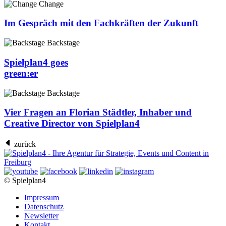
Change
Im Gespräch mit den Fachkräften der Zukunft
Backstage
Spielplan4 goes
green:er
Backstage
Vier Fragen an Florian Städtler, Inhaber und
Creative Director von Spielplan4
zurück
© Spielplan4
Impressum
Datenschutz
Newsletter
Kontakt