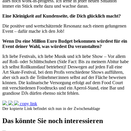
alles noch work-in-progress. Ich lerne in jeder neuen Situation
immer ein Stück mehr dazu und wachse daran.
Eine Kleinigkeit auf Kundenseite, die Dich glücklich macht?
Die positive und wertschätzende Resonanz nach einem gelungenen
Event – dafür mache ich den Job!
Wenn Du eine Million Euro Budget bekommen würdest für ein
Event deiner Wahl, was würdest Du veranstalten?
Ich liebe Festivals, ich liebe Musik und ich liebe Show – Vor allem
auf Roll- oder Schlittschuhen (Side Fact: Bis zu meinem Abitur habe
ich selbst Rollkunstlauf betrieben)! Deswegen auf jeden Fall eine
Art Skate-Festival, bei dem Profis verschiedene Shows aufführen,
aber sich auch die Teilnehmer:innen selbst auf der Fläche beweisen
können. Die kulinarische Versorgung erfolgt auf dem Food Court
mit verschiedenen Foodtrucks und ein Aperol-Stand, eine Bar und
grandiose DJs dürfen ebenso nicht fehlen.
copy link
Der kopierte Link befindet sich nun in der Zwischenablage
Das könnte Sie noch interessieren