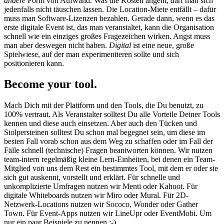
andere
Form von Aufwand. Was die Kosten angeht, darf man sich
jedenfalls nicht täuschen lassen. Die Location-Miete entfällt – dafür
muss man Software-Lizenzen bezahlen. Gerade dann, wenn es das
erste digitale Event ist, das man veranstaltet, kann die Organisation
schnell wie ein einziges großes Fragezeichen wirken. Angst muss
man aber deswegen nicht haben.
Digital
ist eine neue, große
Spielwiese, auf der man experimentieren sollte und sich
positionieren kann.
Become your tool.
Mach Dich mit der Plattform und den Tools, die Du benutzt, zu
100% vertraut. Als Veranstalter solltest Du alle Vorteile Deiner Tools
kennen und diese auch einsetzen. Aber auch den Tücken und
Stolpersteinen solltest Du schon mal begegnet sein, um diese im
besten Fall vorab schon aus dem Weg zu schaffen oder im Fall der
Fälle schnell (technische) Fragen beantworten können. Wir nutzen
team-intern regelmäßig kleine Lern-Einheiten, bei denen ein Team-
Mitglied von uns dem Rest ein bestimmtes Tool, mit dem er oder sie
sich gut auskennt, vorstellt und erklärt. Für schnelle und
unkomplizierte Umfragen nutzen wir Menti oder Kahoot. Für
digitale Whiteboards nutzen wir Miro oder Mural. Für 2D-
Netzwerk-Locations nutzen wir Sococo, Wonder oder Gather
Town. Für Event-Apps nutzen wir LineUpr oder EventMobi. Um
nur ein paar Beispiele zu nennen :-).